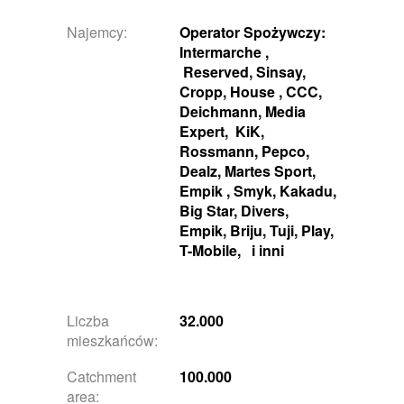
Najemcy:
Operator Spożywczy:
Intermarche ,
Reserved, Sinsay,
Cropp, House , CCC,
Deichmann, Media
Expert, KiK,
Rossmann, Pepco,
Dealz, Martes Sport,
Empik , Smyk, Kakadu,
Big Star, Divers,
Empik, Briju, Tuji, Play,
T-Mobile, i inni
Liczba
32.000
mieszkańców:
Catchment
100.000
area: