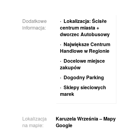
Dodatkowe
· Lokalizacja: Ścisłe
informacja:
centrum miasta +
dworzec Autobusowy
· Największe Centrum
Handlowe w Regionie
· Docelowe miejsce
zakupów
· Dogodny Parking
· Sklepy sieciowych
marek
Lokalizacja
Karuzela Września
– Mapy
na mapie:
Google