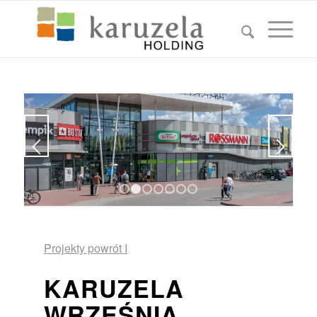
1
2
3
4
5
6
7
Projekty powrót I
KARUZELA
WRZEŚNIA