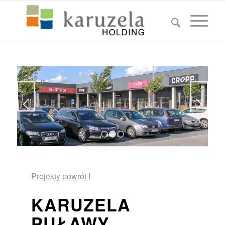
1
2
3
Projekty powrót I
KARUZELA
PUŁAWY