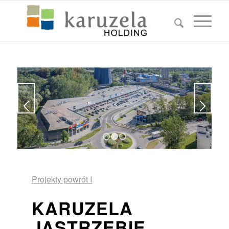
1
2
3
Projekty powrót I
KARUZELA
JASTRZĘBIE