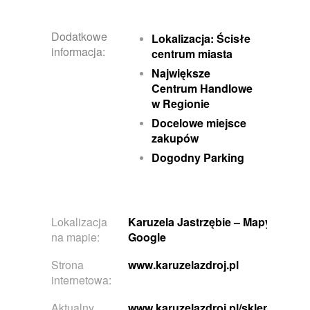
Dodatkowe
Lokalizacja: Ścisłe
informacja:
centrum miasta
Największe
Centrum Handlowe
w Regionie
Docelowe miejsce
zakupów
Dogodny Parking
Lokalizacja
Karuzela Jastrzębie
– Mapy
na mapie:
Google
Strona
www.karuzelazdroj.pl
internetowa:
Aktualny
www.karuzelazdroj.pl/sklepy/