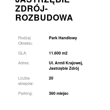
ZDRÓJ-
ROZBUDOWA
Rodzaj
Park Handlowy
Obiektu:
GLA:
11.600 m2
Adres:
Ul. Armii Krajowej,
Jastrzębie Zdrój
Liczba
20
sklepów:
Parking:
360 miejsc